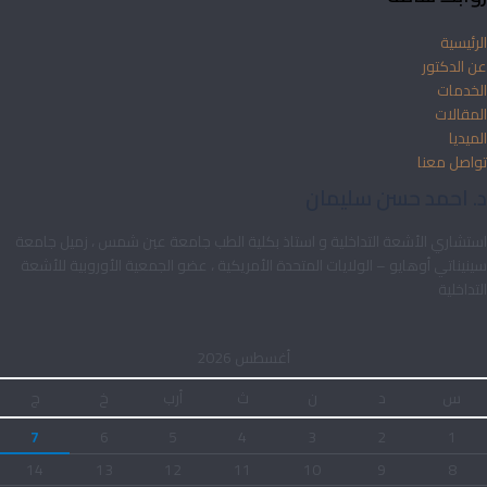
الرئيسية
عن الدكتور
الخدمات
المقالات
الميديا
تواصل معنا
د. احمد حسن سليمان
استشاري الأشعة التداخلية و استاذ بكلية الطب جامعة عين شمس ، زميل جامعة
سينيناتي أوهايو – الولايات المتحدة الأمريكية ، عضو الجمعية الأوروبية للأشعة
التداخلية
أغسطس 2026
س
د
ن
ث
أرب
خ
ج
7
6
5
4
3
2
1
14
13
12
11
10
9
8