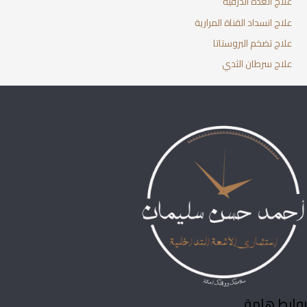
علاج الغدة الدرقية
علاج انسداد القناة المرارية
علاج تضخم البروستاتا
علاج سرطان الثدي
روابط هامة